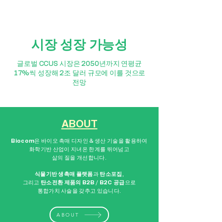
시장 성장 가능성
글로벌 CCUS 시장은 2050년까지 연평균
17%씩 성장해 2조 달러 규모에 이를 것으로
전망
ABOUT
Biocom
은 바이오 촉매 디자인 & 생산 기술을 활용하여
화학기반 산업이 지녀온 한계를 뛰어넘고
삶의 질을 개선합니다.
식물기반 생촉매 플랫폼
과
탄소포집
,
그리고
탄소전환 제품의 B2B / B2C 공급
으로
통합가치 사슬을 갖추고 있습니다.
ABOUT