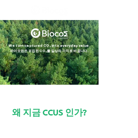
We turn captured CO₂ into everyday value.
바이오컴은 포집된 CO₂를 일상의 가치로 바꿉니다.
​왜 지금 CCUS 인가?