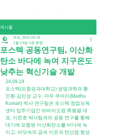
게시물
희승_BioCom 최
1월 13일
1분 분량
포스텍 공동연구팀, 이산화
탄소 바다에 녹여 지구온도
낮추는 혁신기술 개발
24.09.19
포스텍(포항공과대학교) 생명과학과 황
인환·김민성 교수, 마두 쿠마리(Madhu 
Kumari) 박사 연구팀은 포스텍 창업보육
센터 입주기업인 ㈜바이오컴 류봉열 대
표, 이준호 박사팀과의 공동 연구를 통해 
대기에 포함된 이산화탄소를 바다에 녹
이고, 바닷속의 금속 이온과 탄산염 형성